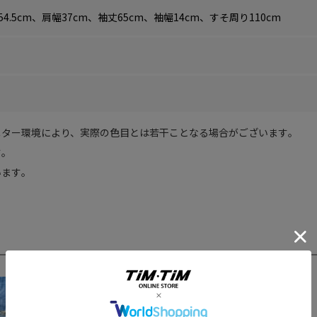
54.5cm、肩幅37cm、袖丈65cm、袖幅14cm、すそ周り110cm
ター環境により、実際の色目とは若干ことなる場合がございます｡
｡
ます｡