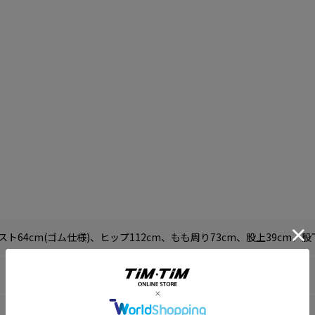
スト64cm(ゴム仕様)、ヒップ112cm、もも周り73cm、股上39cm、股下