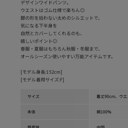
デザインワイドパンツ。
ウエストはゴム仕様で楽ちん◎
脚の形を拾わない太めのシルエットで、
気になる下半身を
自然とカバーしてくれるのも、
嬉しいポイント◎
春服・夏服はもちろん秋服・冬服まで、
オールシーズン使いやすい万能アイテムです。
[モデル身長:152cm]
[モデル着用サイズ:F]
サイズ
着丈90cm、ウエ
本体
綿100%
原産地
中国