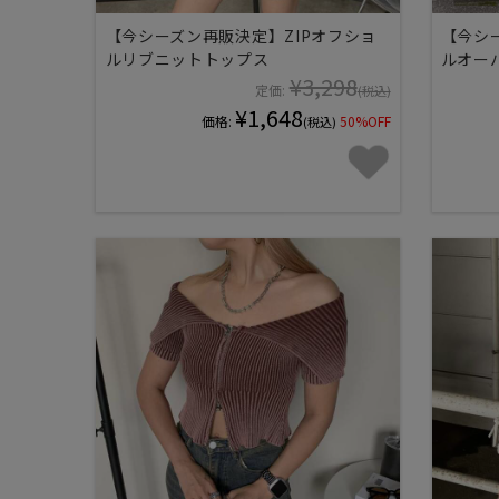
【今シーズン再販決定】ZIPオフショ
【今シ
ルリブニットトップス
ルオー
¥3,298
定価:
(税込)
¥1,648
価格:
50%OFF
(税込)