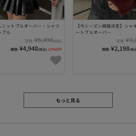
ルニットプルオーバー・シャツ
【今シーズン再販決定】シャ
ンブル
ートプルオーバー
¥5,498
¥3,
定価:
定価:
(税込)
¥4,948
¥2,198
価格:
10%OFF
価格:
(税込)
(税
もっと見る