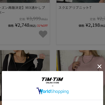
ーズン再販決定】MIX透かしプ
スクエアリブニットT
バー
¥3,999
¥2,
定価:
定価:
(税込)
¥2,748
¥2,198
価格:
31%OFF
価格:
(税込)
(税