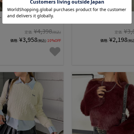
ドWZIPトップス
ラメ袖フレアニットトップス
¥4,398
¥3,
定価:
定価:
(税込)
¥3,958
¥2,198
価格:
10%OFF
価格:
(税込)
(税